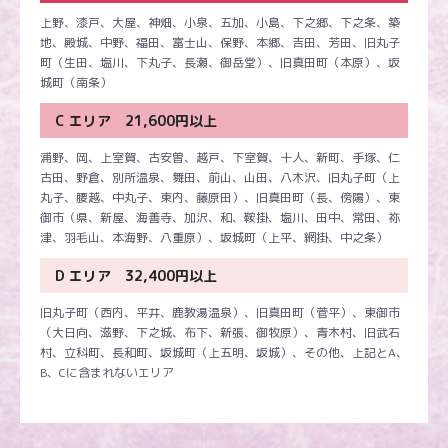
上野、漆戸、大屋、神畑、小泉、五加、小島、下之郷、下之条、築
地、殿城、中野、福田、富士山、保野、本郷、吉田、芳田、旧丸子
町（生田、塩川、下丸子、長瀬、御岳堂）、旧真田町（本原）、坂
城町（南条）
C エリア 21,600円以上
浦野、岡、上室賀、古安曽、越戸、下室賀、十人、新町、手塚、仁
古田、野倉、別所温泉、舞田、前山、山田、八木沢、旧丸子町（上
丸子、腰越、中丸子、東内、藤原田）、旧真田町（長、傍陽）、東
御市（県、新屋、海善寺、加沢、和、鞍掛、塩川、田中、常田、祢
津、羽毛山、本海野、八重原）、坂城町（上平、網掛、中之条）
D エリア 32,400円以上
旧丸子町（西内、平井、鹿教湯温泉）、旧真田町（菅平）、東御市
（大日向、滋野、下之城、布下、新張、御牧原）、青木村、旧武石
村、立科町、長和町、坂城町（上五明、坂城）、その他、上記とA、
B、Cに含まれないエリア