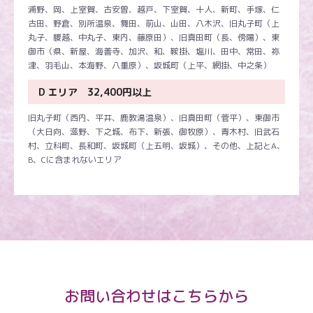
浦野、岡、上室賀、古安曽、越戸、下室賀、十人、新町、手塚、仁
古田、野倉、別所温泉、舞田、前山、山田、八木沢、旧丸子町（上
丸子、腰越、中丸子、東内、藤原田）、旧真田町（長、傍陽）、東
御市（県、新屋、海善寺、加沢、和、鞍掛、塩川、田中、常田、祢
津、羽毛山、本海野、八重原）、坂城町（上平、網掛、中之条）
D エリア 32,400円以上
旧丸子町（西内、平井、鹿教湯温泉）、旧真田町（菅平）、東御市
（大日向、滋野、下之城、布下、新張、御牧原）、青木村、旧武石
村、立科町、長和町、坂城町（上五明、坂城）、その他、上記とA、
B、Cに含まれないエリア
お問い合わせはこちらから