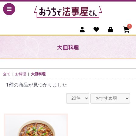
0
大皿料理
全て
|
お料理
|
大皿料理
1件
の商品が見つかりました