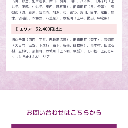
古田、野倉、別所温泉、舞田、前山、山田、八木沢、旧丸子町（上
丸子、腰越、中丸子、東内、藤原田）、旧真田町（長、傍陽）、東
御市（県、新屋、海善寺、加沢、和、鞍掛、塩川、田中、常田、祢
津、羽毛山、本海野、八重原）、坂城町（上平、網掛、中之条）
D エリア 32,400円以上
旧丸子町（西内、平井、鹿教湯温泉）、旧真田町（菅平）、東御市
（大日向、滋野、下之城、布下、新張、御牧原）、青木村、旧武石
村、立科町、長和町、坂城町（上五明、坂城）、その他、上記とA、
B、Cに含まれないエリア
お問い合わせはこちらから