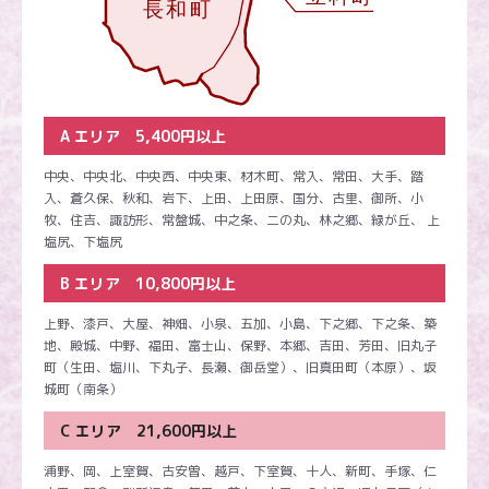
A エリア 5,400円以上
中央、中央北、中央西、中央東、材木町、常入、常田、大手、踏
入、蒼久保、秋和、岩下、上田、上田原、国分、古里、御所、小
牧、住吉、諏訪形、常盤城、中之条、二の丸、林之郷、緑が丘、 上
塩尻、下塩尻
B エリア 10,800円以上
上野、漆戸、大屋、神畑、小泉、五加、小島、下之郷、下之条、築
地、殿城、中野、福田、富士山、保野、本郷、吉田、芳田、旧丸子
町（生田、塩川、下丸子、長瀬、御岳堂）、旧真田町（本原）、坂
城町（南条）
C エリア 21,600円以上
浦野、岡、上室賀、古安曽、越戸、下室賀、十人、新町、手塚、仁